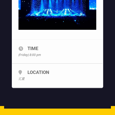
TIME
(Friday) 8:00 pm
LOCATION
汇星