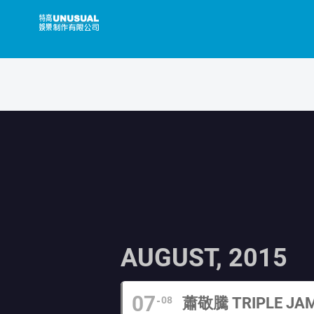
Skip
to
content
AUGUST, 2015
07
08
蕭敬騰 TRIPLE 